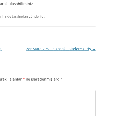
rak ulaşabilirsiniz.
rihinde
tarafından gönderildi.
ş
ZenMate VPN ile Yasaklı Sitelere Giriş
→
rekli alanlar
*
ile işaretlenmişlerdir