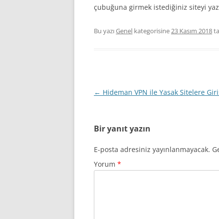
çubuğuna girmek istediğiniz siteyi yaza
Bu yazı
Genel
kategorisine
23 Kasım 2018
ta
Yazı
←
Hideman VPN ile Yasak Sitelere Giri
dolaşımı
Bir yanıt yazın
E-posta adresiniz yayınlanmayacak.
Ge
Yorum
*