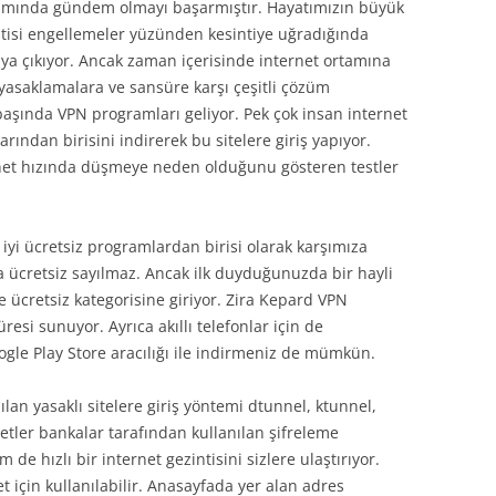
rtamında gündem olmayı başarmıştır. Hayatımızın büyük
intisi engellemeler yüzünden kesintiye uğradığında
aya çıkıyor. Ancak zaman içerisinde internet ortamına
yasaklamalara ve sansüre karşı çeşitli çözüm
başında VPN programları geliyor. Pek çok insan internet
rından birisini indirerek bu sitelere giriş yapıyor.
net hızında düşmeye neden olduğunu gösteren testler
iyi ücretsiz programlardan birisi olarak karşımıza
a ücretsiz sayılmaz. Ancak ilk duyduğunuzda bir hayli
 ücretsiz kategorisine giriyor. Zira Kepard VPN
esi sunuyor. Ayrıca akıllı telefonlar için de
gle Play Store aracılığı ile indirmeniz de mümkün.
lan yasaklı sitelere giriş yöntemi dtunnel, ktunnel,
etler bankalar tarafından kullanılan şifreleme
de hızlı bir internet gezintisini sizlere ulaştırıyor.
t için kullanılabilir. Anasayfada yer alan adres