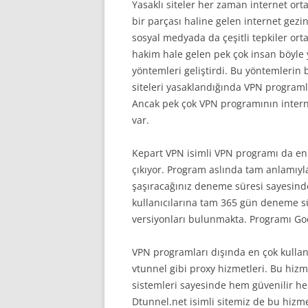
Yasaklı siteler her zaman internet o
bir parçası haline gelen internet gez
sosyal medyada da çeşitli tepkiler ort
hakim hale gelen pek çok insan böyle 
yöntemleri geliştirdi. Bu yöntemlerin 
siteleri yasaklandığında VPN programla
Ancak pek çok VPN programının inter
var.
Kepart VPN isimli VPN programı da en 
çıkıyor. Program aslında tam anlamıyl
şaşıracağınız deneme süresi sayesinde
kullanıcılarına tam 365 gün deneme sür
versiyonları bulunmakta. Programı Goo
VPN programları dışında en çok kullanı
vtunnel gibi proxy hizmetleri. Bu hizm
sistemleri sayesinde hem güvenilir hem 
Dtunnel.net isimli sitemiz de bu hizme